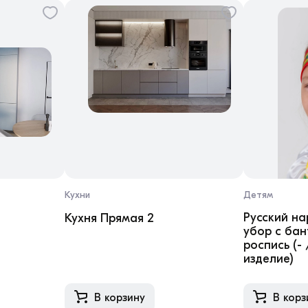
Кухни
Детям
Русский н
Кухня Прямая 2
убор с ба
роспись (-
изделие)
В корзину
В корз