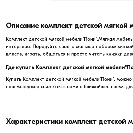
Комплект
детской
мягкой
мебели&quot;Пони&quot;.
Описание
Комплект детской мягкой 
продажа
по
Комплект детской мягкой мебели"Пони".Мягкая мебель
цене
22380.
интерьера. Порадуйте своего малыша набором мягко
вместе, играть, общаться и просто читать книжки див
Где купить
Комплект детской мягкой мебели"По
Купить
Комплект детской мягкой мебели"Пони".
можно 
наш менеджер свяжется с вами в ближайшее время для
Характеристики
Комплект детской 