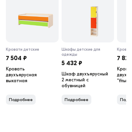
Кровати детские
Шкафы детские для
Кроват
одежды
7 504 ₽
7 829
5 432 ₽
Кровать
Крова
Шкаф двухъярусный
двухъярусная
двухъ
2 местный с
выкатная
"Улыбк
обувницей
Подробнее
Подробнее
Подр