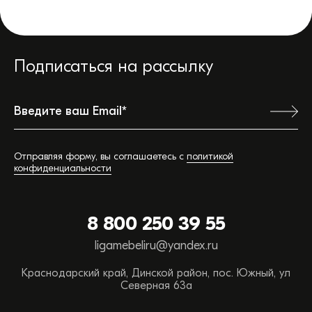
Подписаться на рассылку
Ваш город:
Отправляя форму, вы соглашаетесь с
политикой
конфиденциальности
Обратная связь
8 800 250 39 55
Вы можете сэкономить время, позвонив или
ligamebeliru@yandex.ru
написав нам прямо сейчас:
Краснодарский край, Динской район, пос. Южный, ул
ТЕЛЕФОН ОТДЕЛА ПРОДАЖ
Северная 63а
88002503955