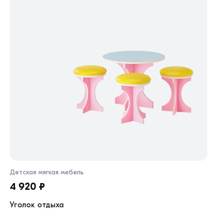
Детская мягкая мебель
Де
4 920 ₽
8
Уголок отдыха
Кр