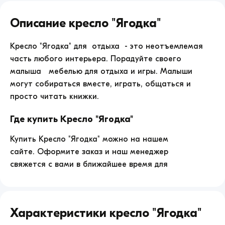
Кресло
&quot;Ягодка&quot;
Описание
Кресло "Ягодка"
продажа
по
цене
Кресло "Ягодка" для отдыха - это неотъемлемая
2625.
часть любого интерьера. Порадуйте своего
малыша мебелью для отдыха и игры. Малыши
могут собираться вместе, играть, общаться и
просто читать книжки.
Где купить
Кресло "Ягодка"
Купить
Кресло "Ягодка"
можно на нашем
сайте. Оформите заказ и наш менеджер
свяжется с вами в ближайшее время для
уточнения деталей заказа.
Характеристики
Кресло "Ягодка"