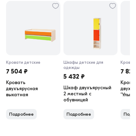
Кровати детские
Шкафы детские для
Кроват
одежды
7 504 ₽
7 829
5 432 ₽
Кровать
Крова
Шкаф двухъярусный
двухъярусная
двухъ
2 местный с
выкатная
"Улыбк
обувницей
Подробнее
Подробнее
Подр