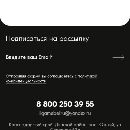
Подписаться на рассылку
Ваш город:
Отправляя форму, вы соглашаетесь с
политикой
конфиденциальности
Обратная связь
8 800 250 39 55
Вы можете сэкономить время, позвонив или
ligamebeliru@yandex.ru
написав нам прямо сейчас:
Краснодарский край, Динской район, пос. Южный, ул
ТЕЛЕФОН ОТДЕЛА ПРОДАЖ
Северная 63а