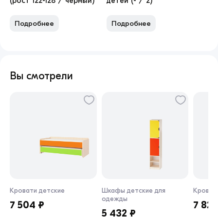
(рост 122-128 / черный)
детей (- / 2)
Подробнее
Подробнее
Вы смотрели
Кровати детские
Шкафы детские для
Кроват
одежды
7 504 ₽
7 829
5 432 ₽