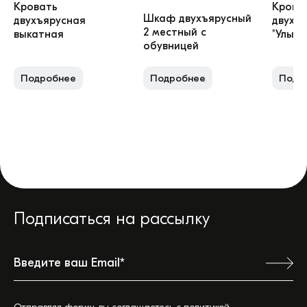
Кровать
Крова
Шкаф двухъярусный
двухъярусная
двухъ
2 местный с
выкатная
"Улыбк
обувницей
Подробнее
Подробнее
Подр
Подписаться на рассылку
Ваш город: