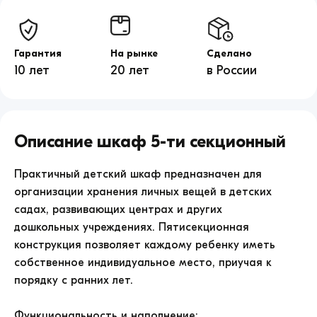
Гарантия
На рынке
Сделано
10 лет
20 лет
в России
Шкаф
5-
Описание
Шкаф 5-ти секционный
ти
секционный
продажа
Практичный детский шкаф предназначен для
по
организации хранения личных вещей в детских
цене
садах, развивающих центрах и других
12992.
дошкольных учреждениях. Пятисекционная
конструкция позволяет каждому ребенку иметь
собственное индивидуальное место, приучая к
порядку с ранних лет.
Функциональность и наполнение: