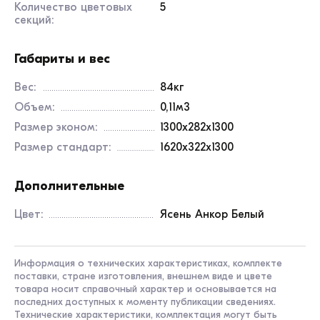
деталей надежно защищены ударопрочной
Количество цветовых
5
кромкой ПВХ 2 мм, что предотвращает сколы и
секций:
продлевает срок службы мебели при интенсивной
эксплуатации.
Габариты и вес
Шкаф стоит на регулируемых хромированных
Вес:
84кг
опорах. Они позволяют компенсировать
небольшие перепады высоты напольного
Объем:
0,11м3
покрытия и надежно выровнять конструкцию.
Размер эконом:
1300x282x1300
Кроме того, приподнятое основание защищает
Размер стандарт:
1620x322x1300
нижнюю часть корпуса от воздействия влаги во
время влажной уборки помещений. Фасад и
Дополнительные
корпус выполнены в универсальном светлом
оттенке «ясень анкор белый».
Цвет:
Ясень Анкор Белый
Характеристики:
Информация о технических характеристиках, комплекте
поставки, стране изготовления, внешнем виде и цвете
Назначение: хранение детской одежды в ДОУ;
товара носит справочный характер и основывается на
последних доступных к моменту публикации сведениях.
Количество секций: 5;
Технические характеристики, комплектация могут быть