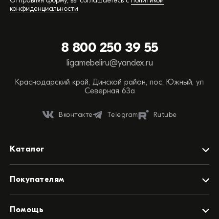
Отправляя форму, вы соглашаетесь с
политикой
конфиденциальности
Обратная связь
8 800 250 39 55
Вы можете сэкономить время, позвонив или
ligamebeliru@yandex.ru
написав нам прямо сейчас:
Краснодарский край, Динской район, пос. Южный, ул
ТЕЛЕФОН ОТДЕЛА ПРОДАЖ
Северная 63а
88002503955
Вконтакте
Telegram
Rutube
НАПИСАТЬ НАМ
WHATSAPP
Каталог
Мебель для детского сада
Покупателям
Мебель для школы
Мебель для библиотек
Акции
Акции
Помощь
Офисная мебель
Контакты