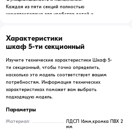
Каждая из пяти секций полностью
укомплектована для удобства детей и
воспитателей:
В верхней части расположена отдельная полочка
Характеристики
для шапок, панам или шарфов.
Шкаф 5-ти секционный
На внутренней стороне дверцы закреплены два
прочных крючка для курток, кофт и сменной
Изучите технические характеристики
Шкаф 5-
формы.
ти секционный
, чтобы точно определить,
Вместо травмоопасных выступающих ручек
насколько эта модель соответствует вашим
используется эргономичная выемка во всю
потребностям. Информация технических
ширину фасада. Ребенок может легко открыть
характеристиках поможет вам выбрать
свой отсек самостоятельно, не рискуя
подходящую модель.
зацепиться одеждой или удариться.
Параметры
Надежность и безопасность:
Корпус шкафа изготовлен из качественной
Материал:
ЛДСП 16мм,кромка ПВХ 2
российской ЛДСП толщиной 16 мм. Все торцы
мм