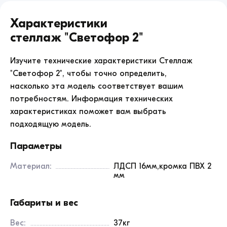
помещении.
Характеристики
Надежность и безопасность:
Стеллаж "Светофор 2"
Каркас изделия изготовлен из качественной
ЛДСП толщиной 16 мм в универсальном цвете
Изучите технические характеристики
Стеллаж
«ясень анкор белый». Все торцы деталей
"Светофор 2"
, чтобы точно определить,
надежно защищены ударопрочной кромкой ПВХ 2
насколько эта модель соответствует вашим
мм. Для максимальной безопасности детей все
потребностям. Информация технических
видимые выступающие углы конструкции
характеристиках поможет вам выбрать
тщательно скруглены по радиусу 50 мм, что
подходящую модель.
исключает риск получения серьезных травм при
Параметры
активных играх. По желанию заказчика корпус
может быть окрашен в любые другие цвета.
Материал:
ЛДСП 16мм,кромка ПВХ 2
мм
Характеристики:
Габариты и вес
Назначение: хранение игрушек, книг и
методических материалов;
Вес:
37кг