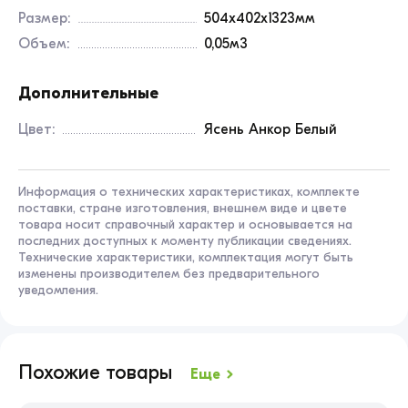
Дизайн: имитация светофора;
Размер:
504x402x1323мм
Материал: ЛДСП 16 мм;
Объем:
0,05м3
Обработка торцов: кромка ПВХ 2 мм;
Радиус скругления углов: 50 мм;
Дополнительные
Базовый цвет: ясень анкор белый;
Тип дверей: глухие (закрытые полки)
Цвет:
Ясень Анкор Белый
Вся продукция сертифицирована
Где купить
Стеллаж "Светофор 2"
Информация о технических характеристиках, комплекте
поставки, стране изготовления, внешнем виде и цвете
товара носит справочный характер и основывается на
Купить
Стеллаж "Светофор 2"
можно на нашем
последних доступных к моменту публикации сведениях.
сайте. Оформите заказ и наш менеджер
Технические характеристики, комплектация могут быть
свяжется с вами в ближайшее время для
изменены производителем без предварительного
уведомления.
уточнения деталей заказа.
Похожие товары
Еще