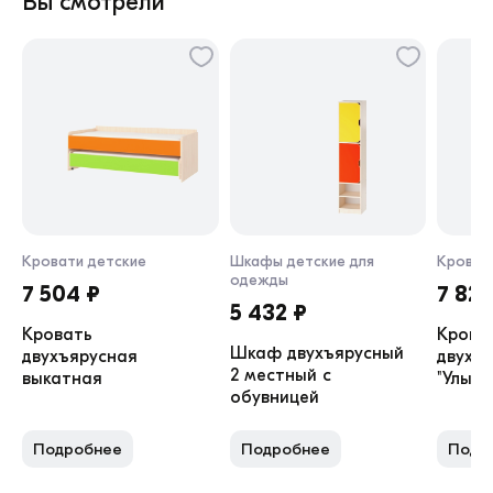
Вы смотрели
Кровати детские
Шкафы детские для
Кроват
одежды
7 504 ₽
7 829
5 432 ₽
Кровать
Крова
Шкаф двухъярусный
двухъярусная
двухъ
2 местный с
выкатная
"Улыбк
обувницей
Подробнее
Подробнее
Подр