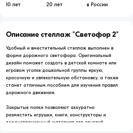
10 лет
20 лет
в России
Стеллаж
&quot;Светофор
Описание
Стеллаж "Светофор 2"
2&quot;
продажа
по
Удобный и вместительный стеллаж выполнен в
цене
форме дорожного светофора. Оригинальный
5655.
дизайн поможет создать в детской комнате или
игровом уголке дошкольной группы яркую,
красочную и увлекательную обстановку, а также
станет отличным пособием для изучения правил
дорожного движения.
Закрытые полки позволяют аккуратно
разместить игрушки, книги, конструкторы и
демонстрационный материал для занятий,
защищая их от пыли и поддерживая порядок в