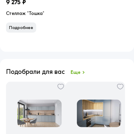
9 275 ₽
14
Стеллаж "Тошка"
Ст
Подробнее
П
Подобрали для вас
Еще