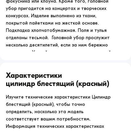
фокусника или клоуна. Кроме того, головной
убор пригодится на концертах и творческих
конкурсах. Изделие выполнено из ткани,
покрытой пайетками на жесткой основе.
Подкладка хлопчатобумажная. Поля и тулья
отделаны тесьмой. Головной убор прослужит
несколько десятилетий, если за ним бережно
ухаживать. Удаляйте с него загрязнение сухой
щеткой. Храните защищенным от пыли и
дневного света. </p>
Характеристики
Где купить
Цилиндр блестящий (красный)
Цилиндр блестящий (красный)
Купить
Цилиндр блестящий (красный)
можно
Изучите технические характеристики
Цилиндр
на нашем сайте. Оформите заказ и наш
блестящий (красный)
, чтобы точно
менеджер свяжется с вами в ближайшее время
определить, насколько эта модель
для уточнения деталей заказа.
соответствует вашим потребностям.
Информация технических характеристиках