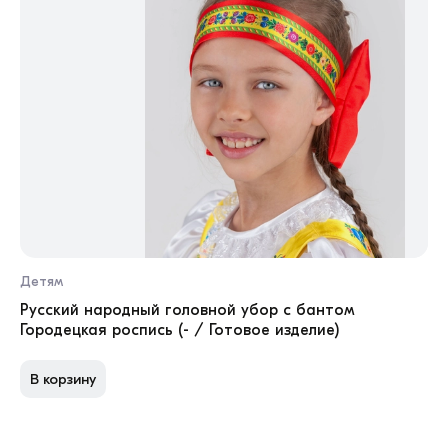
Детям
Ба
1 
Русский народный головной убор с бантом
Городецкая роспись (- / Готовое изделие)
Об
В корзину
П