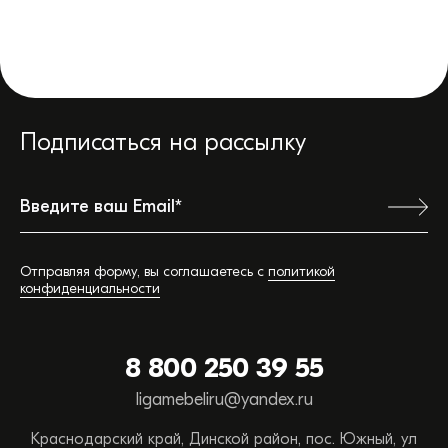
Подписаться на рассылку
Ваш город:
Отправляя форму, вы соглашаетесь с
политикой
конфиденциальности
Обратная связь
8 800 250 39 55
Вы можете сэкономить время, позвонив или
ligamebeliru@yandex.ru
написав нам прямо сейчас:
Краснодарский край, Динской район, пос. Южный, ул
ТЕЛЕФОН ОТДЕЛА ПРОДАЖ