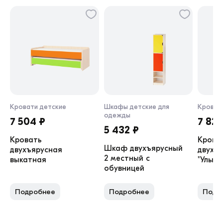
Кровати детские
Шкафы детские для
Кроват
одежды
7 504 ₽
7 829
5 432 ₽
Кровать
Крова
Шкаф двухъярусный
двухъярусная
двухъ
2 местный с
выкатная
"Улыбк
обувницей
Подробнее
Подробнее
Подр