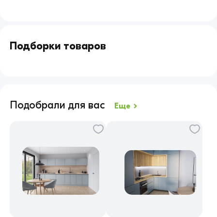
Подборки товаров
Детям
Взрослым
Театральные куклы
Квест
Подобрали для вас
Еще