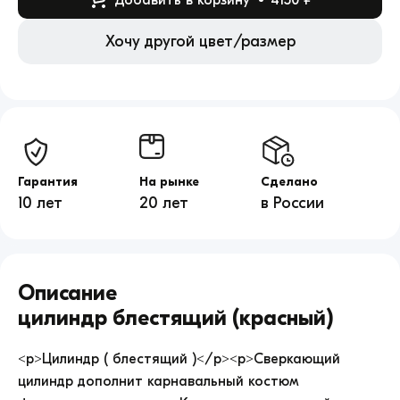
Хочу другой цвет/размер
Гарантия
На рынке
Сделано
10 лет
20 лет
в России
Цилиндр
блестящий
Описание
(красный)
продажа
Цилиндр блестящий (красный)
по
цене
<p>Цилиндр ( блестящий )</p><p>Сверкающий
4150.
цилиндр дополнит карнавальный костюм