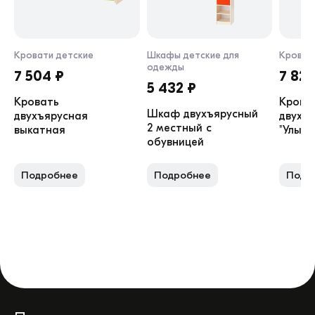
Кровати детские
Шкафы детские для
Кроват
одежды
7 504 ₽
7 829
5 432 ₽
Кровать
Крова
Шкаф двухъярусный
двухъярусная
двухъ
2 местный с
выкатная
"Улыбк
обувницей
Подробнее
Подробнее
Подр