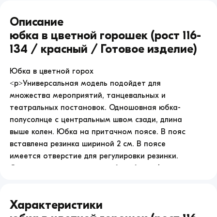
Юбка
в
Описание
цветной
горошек
Юбка в цветной горошек (рост 116-
(рост
134 / красный / Готовое изделие)
116-
134
Юбка в цветной горох
/
красный
<p>Универсальная модель подойдет для
/
множества мероприятий, танцевальных и
Готовое
театральных постановок. Одношовная юбка-
изделие)
полусолнце с центральным швом сзади, длина
продажа
выше колен. Юбка на притачном поясе. В пояс
по
цене
вставлена резинка шириной 2 см. В поясе
4150.
имеется отверстие для регулировки резинки.
Спереди, посередине, пояс без сборки (на поясе
выполнены закрепки с промежутком 9 см).
Нижний срез обработан швом в подгибку с
Характеристики
обметанным срезом. Предусмотрены петли для
фиксации на вешалке. Юбка выполнена из ткани