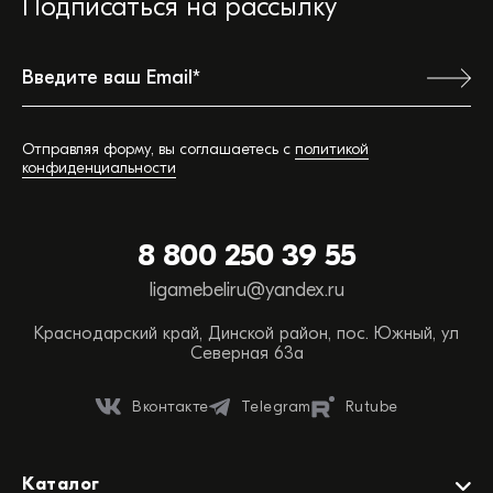
Подписаться на рассылку
Ваш город:
Отправляя форму, вы соглашаетесь с
политикой
конфиденциальности
Обратная связь
8 800 250 39 55
Вы можете сэкономить время, позвонив или
ligamebeliru@yandex.ru
написав нам прямо сейчас:
Краснодарский край, Динской район, пос. Южный, ул
ТЕЛЕФОН ОТДЕЛА ПРОДАЖ
Северная 63а
88002503955
Вконтакте
Telegram
Rutube
НАПИСАТЬ НАМ
WHATSAPP
Каталог