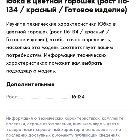
Юбка в цветной горошек (рост 116-
с сатиновым переплетением нитей, лицевая
134 / красный / Готовое изделие)
поверхность гладкая, блестящая.
<br>Ткань - 100% полиэстер плотностью 160-180 г/
Изучите технические характеристики
Юбка в
м². На ткань нанесен рисунок в разноцветный
цветной горошек (рост 116-134 / красный /
горох на однотонном фоне. На выбор клиента
Готовое изделие)
, чтобы точно определить,
изделие выполняется в следующих цветах:
насколько эта модель соответствует вашим
красный, салатовый, черный, синий. Юбка на
потребностям. Информация технических
рост 116-134 см.
характеристиках поможет вам выбрать
<br>Материал: атлас (100% полиэстер). Ткань
подходящую модель.
прочная, износостойкая, хорошо сохраняет
Дополнительные
форму, не мнется, быстро высыхает после
стирки, прекрасно утюжится.
Рост:
116-134
</p><p>Чтобы создать полноценный костюм,
достаточно дополнить задорную юбку
нейтральным однотонным купальником.
Информация о технических характеристиках, комплекте
поставки, стране изготовления, внешнем виде и цвете
</p><p>Изделие рассчитано на многократное
товара носит справочный характер и основывается на
использование и прослужит не один год при
последних доступных к моменту публикации сведениях.