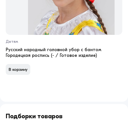
Купить
Юбка в цветной горошек (рост 116-134 /
красный / Готовое изделие)
можно на нашем
сайте. Оформите заказ и наш менеджер
свяжется с вами в ближайшее время для
уточнения деталей заказа.
Детям
Ба
1 
Русский народный головной убор с бантом
Городецкая роспись (- / Готовое изделие)
Об
В корзину
П
Подборки товаров