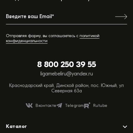
Ваш город:
Отправляя форму, вы соглашаетесь с
политикой
конфиденциальности
Обратная связь
8 800 250 39 55
Вы можете сэкономить время, позвонив или
ligamebeliru@yandex.ru
написав нам прямо сейчас:
Краснодарский край, Динской район, пос. Южный, ул
ТЕЛЕФОН ОТДЕЛА ПРОДАЖ
Северная 63а
88002503955
Вконтакте
Telegram
Rutube
НАПИСАТЬ НАМ
WHATSAPP
Каталог